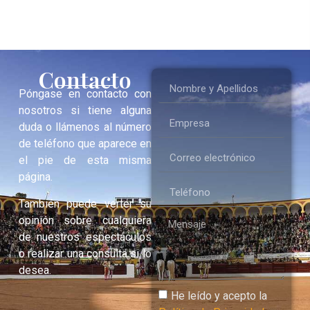
Contacto
Póngase en contacto con
nosotros si tiene alguna
duda o llámenos al número
de teléfono que aparece en
el pie de esta misma
página.
También puede verter su
opinión sobre cualquiera
de nuestros espectáculos
o realizar una consulta si lo
desea.
He leído y acepto la