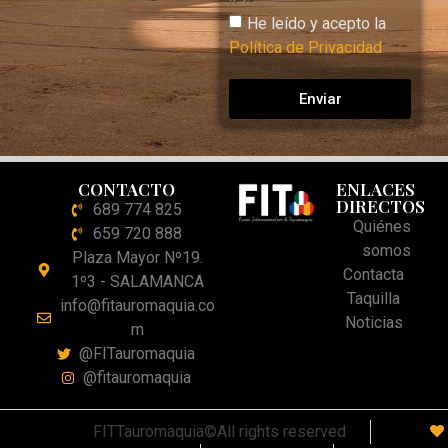
He leído y acepto la
Política de Privacidad
Enviar
CONTACTO
ENLACES
DIRECTOS
689 774 825
Quiénes
659 720 888
somos
Plaza Mayor Nº19.
Contacta
1º3 - SALAMANCA
Taquilla
info@fitauromaquia.co
Noticias
m
@FITauromaquia
@fitauromaquia
FITTauromaquia©All rights reserved