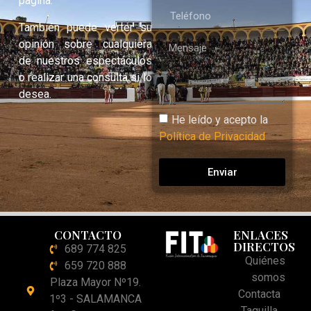
página.
También puede verter su
opinión sobre cualquiera
de nuestros espectáculos
o realizar una consulta si lo
desea.
He leído y acepto la
Política de Privacidad
Enviar
CONTACTO
ENLACES
DIRECTOS
689 774 825
Quiénes
659 720 888
somos
Plaza Mayor Nº19.
Contacta
1º3 - SALAMANCA
Taquilla