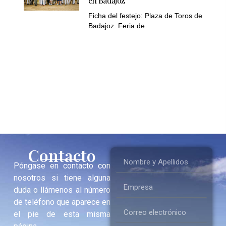
en Badajoz
Ficha del festejo: Plaza de Toros de
Badajoz. Feria de
Contacto
Póngase en contacto con
nosotros si tiene alguna
duda o llámenos al número
de teléfono que aparece en
el pie de esta misma