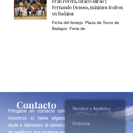
Fran Perera, Israel Guirao y
Fernando Donoso, máximos trofeos
en Badajoz
Ficha del festejo: Plaza de Toros de
Badajoz. Feria de
Contacto
Póngase en contacto con
nosotros si tiene alguna
duda o llámenos al número
de teléfono que aparece en