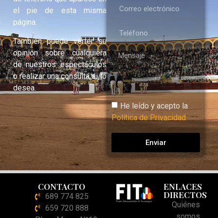
el pie de esta misma
página.
También puede verter su
opinión sobre cualquiera
de nuestros espectáculos
o realizar una consulta si lo
desea.
He leído y acepto la
Política de Privacidad
Enviar
CONTACTO
ENLACES
DIRECTOS
689 774 825
Quiénes
659 720 888
somos