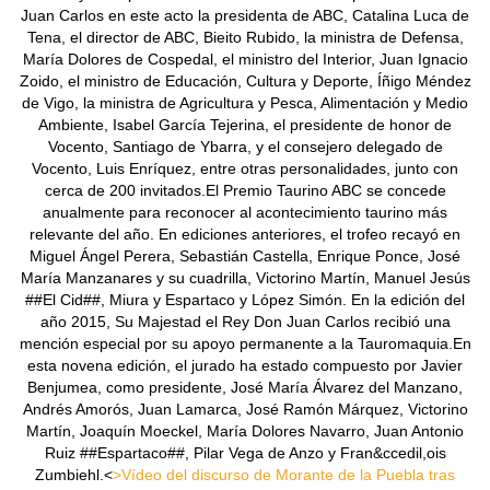
Juan Carlos en este acto la presidenta de ABC, Catalina Luca de
Tena, el director de ABC, Bieito Rubido, la ministra de Defensa,
María Dolores de Cospedal, el ministro del Interior, Juan Ignacio
Zoido, el ministro de Educación, Cultura y Deporte, Íñigo Méndez
de Vigo, la ministra de Agricultura y Pesca, Alimentación y Medio
Ambiente, Isabel García Tejerina, el presidente de honor de
Vocento, Santiago de Ybarra, y el consejero delegado de
Vocento, Luis Enríquez, entre otras personalidades, junto con
cerca de 200 invitados.El Premio Taurino ABC se concede
anualmente para reconocer al acontecimiento taurino más
relevante del año. En ediciones anteriores, el trofeo recayó en
Miguel Ángel Perera, Sebastián Castella, Enrique Ponce, José
María Manzanares y su cuadrilla, Victorino Martín, Manuel Jesús
##El Cid##, Miura y Espartaco y López Simón. En la edición del
año 2015, Su Majestad el Rey Don Juan Carlos recibió una
mención especial por su apoyo permanente a la Tauromaquia.En
esta novena edición, el jurado ha estado compuesto por Javier
Benjumea, como presidente, José María Álvarez del Manzano,
Andrés Amorós, Juan Lamarca, José Ramón Márquez, Victorino
Martín, Joaquín Moeckel, María Dolores Navarro, Juan Antonio
Ruiz ##Espartaco##, Pilar Vega de Anzo y Fran&ccedil,ois
Zumbiehl.<
>Vídeo del discurso de Morante de la Puebla tras