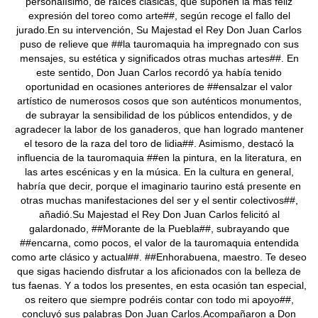
personalísimo, de raíces clásicas, que suponen la más feliz
expresión del toreo como arte##, según recoge el fallo del
jurado.En su intervención, Su Majestad el Rey Don Juan Carlos
puso de relieve que ##la tauromaquia ha impregnado con sus
mensajes, su estética y significados otras muchas artes##. En
este sentido, Don Juan Carlos recordó ya había tenido
oportunidad en ocasiones anteriores de ##ensalzar el valor
artístico de numerosos cosos que son auténticos monumentos,
de subrayar la sensibilidad de los públicos entendidos, y de
agradecer la labor de los ganaderos, que han logrado mantener
el tesoro de la raza del toro de lidia##. Asimismo, destacó la
influencia de la tauromaquia ##en la pintura, en la literatura, en
las artes escénicas y en la música. En la cultura en general,
habría que decir, porque el imaginario taurino está presente en
otras muchas manifestaciones del ser y el sentir colectivos##,
añadió.Su Majestad el Rey Don Juan Carlos felicitó al
galardonado, ##Morante de la Puebla##, subrayando que
##encarna, como pocos, el valor de la tauromaquia entendida
como arte clásico y actual##. ##Enhorabuena, maestro. Te deseo
que sigas haciendo disfrutar a los aficionados con la belleza de
tus faenas. Y a todos los presentes, en esta ocasión tan especial,
os reitero que siempre podréis contar con todo mi apoyo##,
concluyó sus palabras Don Juan Carlos.Acompañaron a Don