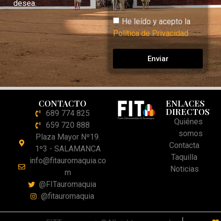
desea.
He leído y acepto la
Política de Privacidad
Enviar
CONTACTO
ENLACES
DIRECTOS
689 774 825
Quiénes
659 720 888
somos
Plaza Mayor Nº19.
Contacta
1º3 - SALAMANCA
Taquilla
info@fitauromaquia.co
Noticias
m
@FITauromaquia
@fitauromaquia