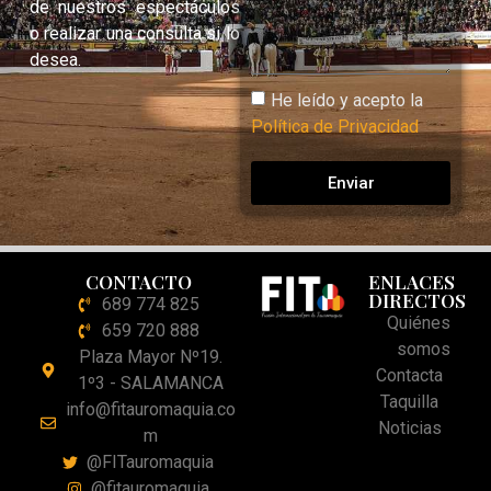
de nuestros espectáculos
o realizar una consulta si lo
desea.
He leído y acepto la
Política de Privacidad
Enviar
CONTACTO
ENLACES
DIRECTOS
689 774 825
Quiénes
659 720 888
somos
Plaza Mayor Nº19.
Contacta
1º3 - SALAMANCA
Taquilla
info@fitauromaquia.co
Noticias
m
@FITauromaquia
@fitauromaquia