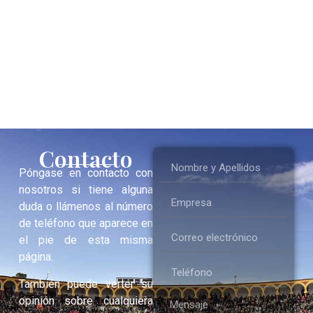
Contacto
Póngase en contacto con
nosotros si tiene alguna
duda o llámenos al número
de teléfono que aparece en
el pie de esta misma
página.
También puede verter su
opinión sobre cualquiera