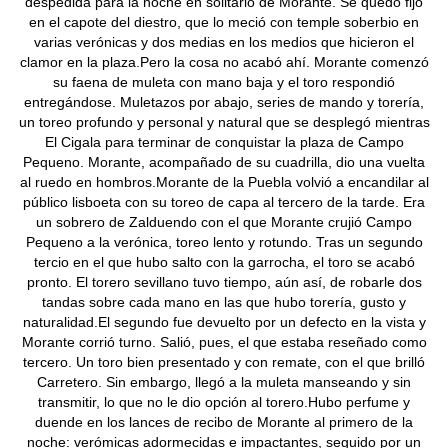
despedida para la noche en solitario de Morante. Se quedó fijo
en el capote del diestro, que lo meció con temple soberbio en
varias verónicas y dos medias en los medios que hicieron el
clamor en la plaza.Pero la cosa no acabó ahí. Morante comenzó
su faena de muleta con mano baja y el toro respondió
entregándose. Muletazos por abajo, series de mando y torería,
un toreo profundo y personal y natural que se desplegó mientras
El Cigala para terminar de conquistar la plaza de Campo
Pequeno. Morante, acompañado de su cuadrilla, dio una vuelta
al ruedo en hombros.Morante de la Puebla volvió a encandilar al
público lisboeta con su toreo de capa al tercero de la tarde. Era
un sobrero de Zalduendo con el que Morante crujió Campo
Pequeno a la verónica, toreo lento y rotundo. Tras un segundo
tercio en el que hubo salto con la garrocha, el toro se acabó
pronto. El torero sevillano tuvo tiempo, aún así, de robarle dos
tandas sobre cada mano en las que hubo torería, gusto y
naturalidad.El segundo fue devuelto por un defecto en la vista y
Morante corrió turno. Salió, pues, el que estaba reseñado como
tercero. Un toro bien presentado y con remate, con el que brilló
Carretero. Sin embargo, llegó a la muleta manseando y sin
transmitir, lo que no le dio opción al torero.Hubo perfume y
duende en los lances de recibo de Morante al primero de la
noche: verómicas adormecidas e impactantes, seguido por un