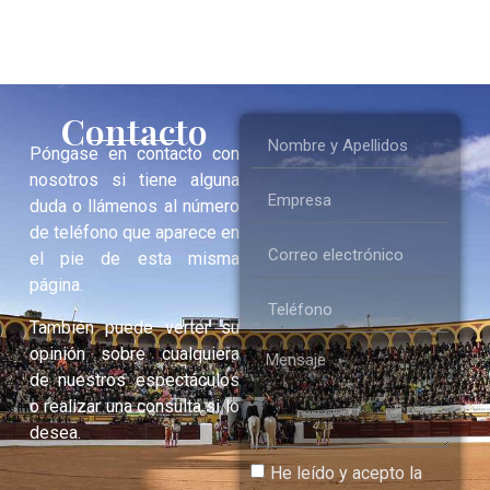
Contacto
Póngase en contacto con
nosotros si tiene alguna
duda o llámenos al número
de teléfono que aparece en
el pie de esta misma
página.
También puede verter su
opinión sobre cualquiera
de nuestros espectáculos
o realizar una consulta si lo
desea.
He leído y acepto la