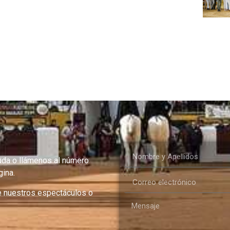
uda o llámenos al número
ina.
e nuestros espectáculos o