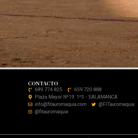
CONTACTO
689 774 825
659 720 888
Plaza Mayor Nº19. 1º3 - SALAMANCA
info@fitauromaquia.com
@FITauromaquia
@fitauromaquia