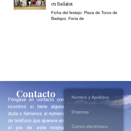
en Badajoz
Ficha del festejo: Plaza de Toros de
Badajoz. Feria de
Contacto
Póngase en contacto con
nosotros si tiene alguna
duda o llámenos al número
de teléfono que aparece en
el pie de esta misma