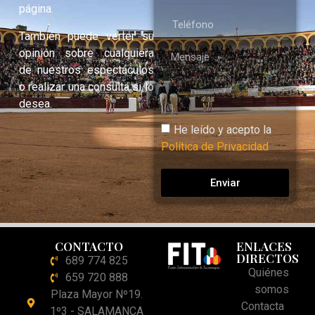
página.
También puede verter su
opinión sobre cualquiera
de nuestros espectáculos
o realizar una consulta si lo
desea.
He leído y acepto la
Política de Privacidad
Enviar
CONTACTO
ENLACES
DIRECTOS
689 774 825
Quiénes
659 720 888
somos
Plaza Mayor Nº19.
Contacta
1º3 - SALAMANCA