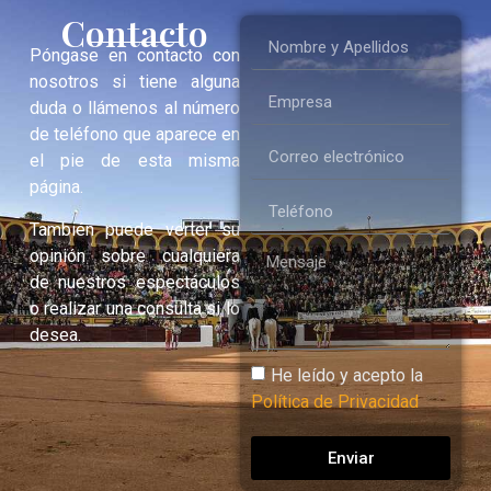
Contacto
Póngase en contacto con
nosotros si tiene alguna
duda o llámenos al número
de teléfono que aparece en
el pie de esta misma
página.
También puede verter su
opinión sobre cualquiera
de nuestros espectáculos
o realizar una consulta si lo
desea.
He leído y acepto la
Política de Privacidad
Enviar