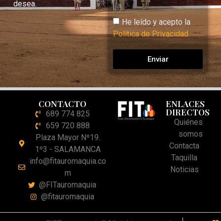
desea.
He leído y acepto la
Política de Privacidad
Enviar
CONTACTO
ENLACES
DIRECTOS
689 774 825
Quiénes
659 720 888
somos
Plaza Mayor Nº19.
Contacta
1º3 - SALAMANCA
Taquilla
info@fitauromaquia.co
Noticias
m
@FITauromaquia
@fitauromaquia