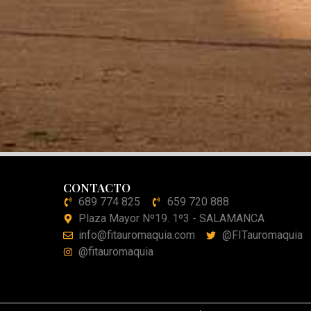
CONTACTO
689 774 825
659 720 888
Plaza Mayor Nº19. 1º3 - SALAMANCA
info@fitauromaquia.com
@FITauromaquia
@fitauromaquia