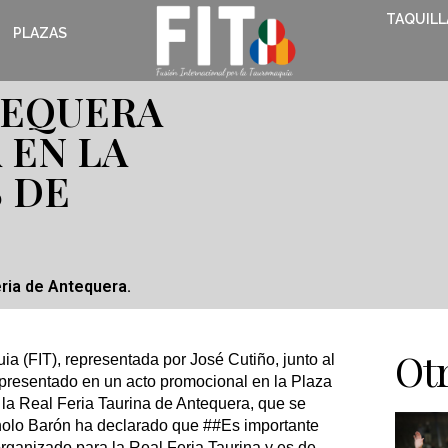
TAQUILL
PLAZAS
TEQUERA
 EN LA
 DE
ria de Antequera.
Otr
ia (FIT), representada por José Cutiño, junto al
presentado en un acto promocional en la Plaza
 la Real Feria Taurina de Antequera, que se
anolo Barón ha declarado que ##Es importante
rganizado para la Real Feria Taurina y es de