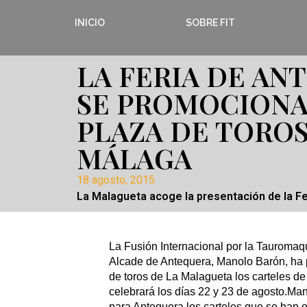
INICIO
SOBRE FIT
LA FERIA DE AN
SE PROMOCIONA
PLAZA DE TOROS
MÁLAGA
18 agosto, 2015
La Malagueta acoge la presentación de la Fe
La Fusión Internacional por la Tauromaqu
Alcade de Antequera, Manolo Barón, ha 
de toros de La Malagueta los carteles de
celebrará los días 22 y 23 de agosto.M
para Antequera los carteles que se han o