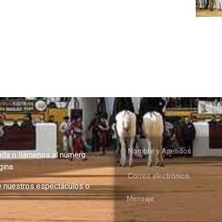
uda o llámenos al número
ina.
e nuestros espectáculos o