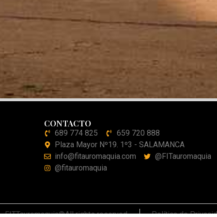
CONTACTO
689 774 825
659 720 888
Plaza Mayor Nº19. 1º3 - SALAMANCA
info@fitauromaquia.com
@FITauromaquia
@fitauromaquia
FITTauromaquia©All rights reserved
Política de Privaci