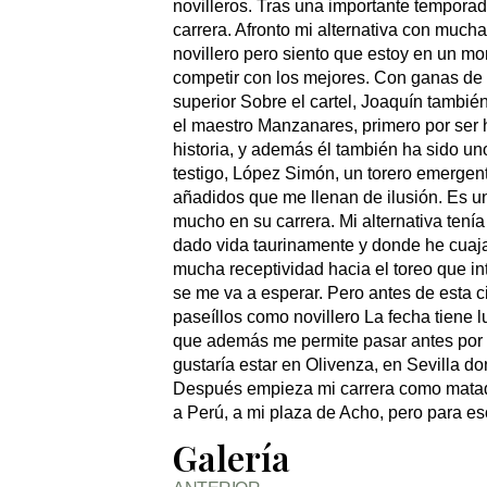
novilleros. Tras una importante temporad
carrera. Afronto mi alternativa con muc
novillero pero siento que estoy en un mo
competir con los mejores. Con ganas de h
superior Sobre el cartel, Joaquín tambi
el maestro Manzanares, primero por ser hi
historia, y además él también ha sido uno
testigo, López Simón, un torero emergent
añadidos que me llenan de ilusión. Es un
mucho en su carrera. Mi alternativa tení
dado vida taurinamente y donde he cuaj
mucha receptividad hacia el toreo que in
se me va a esperar. Pero antes de esta ci
paseíllos como novillero La fecha tiene
que además me permite pasar antes por f
gustaría estar en Olivenza, en Sevilla do
Después empieza mi carrera como matador
a Perú, a mi plaza de Acho, pero para 
Galería