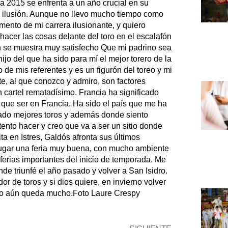
a 2015 se enfrenta a un año crucial en su
ha ilusión. Aunque no llevo mucho tiempo como
mento de mi carrera ilusionante, y quiero
acer las cosas delante del toro en el escalafón
én se muestra muy satisfecho Que mi padrino sea
jo del que ha sido para mí el mejor torero de la
 de mis referentes y es un figurón del toreo y mi
e, al que conozco y admiro, son factores
 cartel rematadísimo. Francia ha significado
a que ser en Francia. Ha sido el país que me ha
ado mejores toros y además donde siento
tento hacer y creo que va a ser un sitio donde
ta en Istres, Galdós afronta sus últimos
 lugar una feria muy buena, con mucho ambiente
erias importantes del inicio de temporada. Me
nde triunfé el año pasado y volver a San Isidro.
 de toros y si dios quiere, en invierno volver
eso aún queda mucho.Foto Laure Crespy