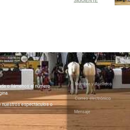
SIGUIENTE
uda o llámenos al número
ina.
e nuestros espectáculos o