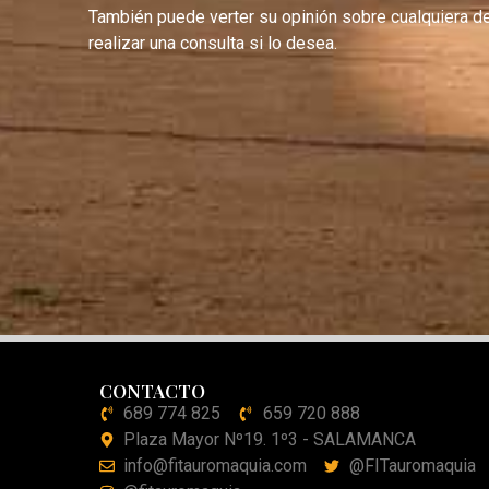
También puede verter su opinión sobre cualquiera d
realizar una consulta si lo desea.
CONTACTO
689 774 825
659 720 888
Plaza Mayor Nº19. 1º3 - SALAMANCA
info@fitauromaquia.com
@FITauromaquia