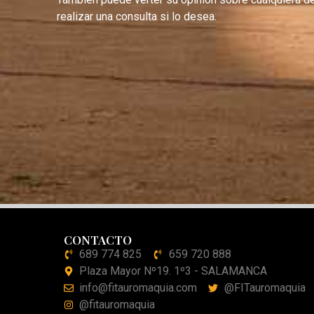
realizar una consulta si lo desea.
CONTACTO
689 774 825
659 720 888
Plaza Mayor Nº19. 1º3 - SALAMANCA
info@fitauromaquia.com
@FITauromaquia
@fitauromaquia