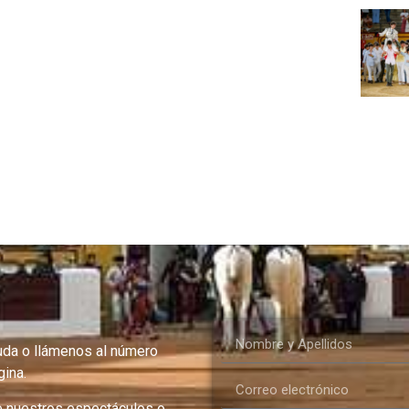
uda o llámenos al número
ina.
e nuestros espectáculos o