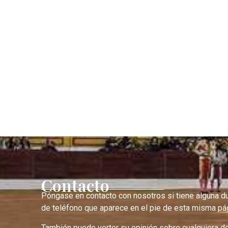
Contacto
Póngase en contacto con nosotros si tiene alguna d
de teléfono que aparece en el pie de esta misma pág
También puede verter su opinión sobre cualquiera d