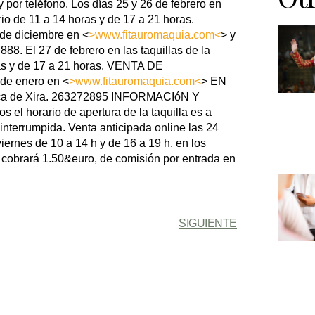
y por teléfono. Los días 25 y 26 de febrero en
ario de 11 a 14 horas y de 17 a 21 horas.
e diciembre en <
>www.fitauromaquia.com<
> y
88. El 27 de febrero en las taquillas de la
ras y de 17 a 21 horas. VENTA DE
e enero en <
>www.fitauromaquia.com<
> EN
ca de Xira. 263272895 INFORMACIóN Y
el horario de apertura de la taquilla es a
ninterrumpida. Venta anticipada online las 24
viernes de 10 a 14 h y de 16 a 19 h. en los
 cobrará 1.50&euro, de comisión por entrada en
SIGUIENTE