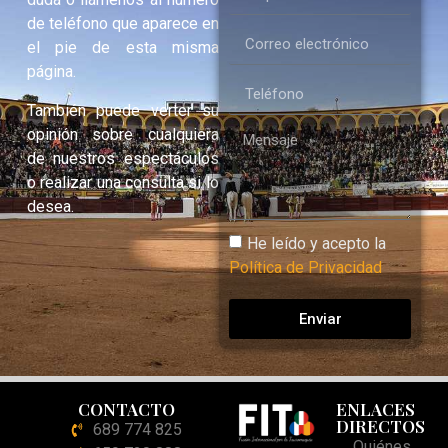
de teléfono que aparece en
el pie de esta misma
página.
También puede verter su
opinión sobre cualquiera
de nuestros espectáculos
o realizar una consulta si lo
desea.
He leído y acepto la
Política de Privacidad
Enviar
CONTACTO
ENLACES
DIRECTOS
689 774 825
Quiénes