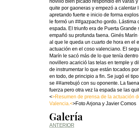
novillo bien picado respondió en varas y
quite por gaoneras y empezó a calentar 
apretando fuerte e inicio de forma explo
le formó un ##gazpacho gordo. Lástima q
espada. El triunfo era de Puerta Grande 
empañó su profunda faena. Ginés Marín de
al que le queda un cuarto de hora en el
actuación en el coso valenciano. El segun
Marín le sacó más de lo que tenía dentro
novillero acarició las telas en temple y d
de instrumentar lo que están tocados por
en todo, de principio a fin. Se jugó el ti
se ##arrebujó con su oponente. La faena 
fuerza pero otra vez la espada se las qui
<
>Resumen de prensa de la actuación de
Valencia.<
>Foto Arjona y Javier Comos
Galería
ANTERIOR