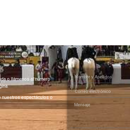
uda o llámenos al número
ina.
e nuestros espectáculos o