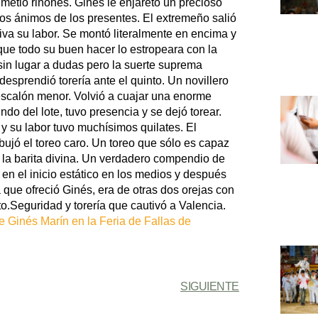
 metió riñones. Ginés le enjaretó un precioso
los ánimos de los presentes. El extremeño salió
siva su labor. Se montó literalmente en encima y
ue todo su buen hacer lo estropeara con la
sin lugar a dudas pero la suerte suprema
sprendió torería ante el quinto. Un novillero
 escalón menor. Volvió a cuajar una enorme
do del lote, tuvo presencia y se dejó torear.
 y su labor tuvo muchísimos quilates. El
ibujó el toreo caro. Un toreo que sólo es capaz
 la barita divina. Un verdadero compendio de
po en el inicio estático en los medios y después
que ofreció Ginés, era de otras dos orejas con
to.Seguridad y torería que cautivó a Valencia.
 Ginés Marín en la Feria de Fallas de
SIGUIENTE