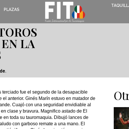
TAQUILL
PLAZAS
 TOROS
 EN LA
S
nde.
Otr
s terciado fue el segundo de la desapacible
 el anterior. Ginés Marín estuvo en matador de
 grande. Cuajó con una seguridad envidiable al
 en clase y bravura. Magnifico astado de El
se en toda su tauromaquia. Dibujó lances de
saludo con garboso remate a una mano. El