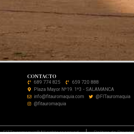
CONTACTO
689 774 825
659 720 888
Plaza Mayor Nº19. 1º3 - SALAMANCA
info@fitauromaquia.com
@FITauromaquia
@fitauromaquia
FITTauromaquia©All rights reserved
Política de Privaci