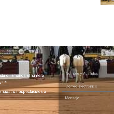
uda o llámenos al número
ina.
e nuestros espectáculos o