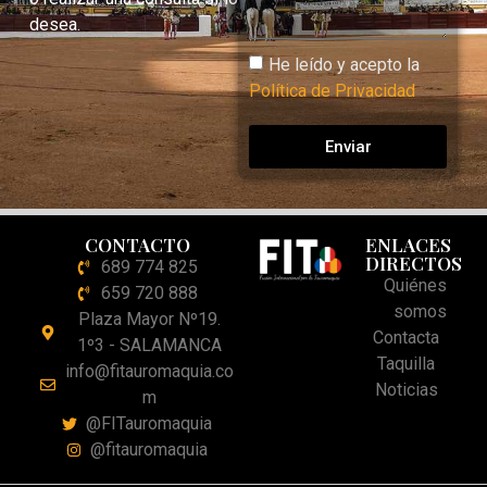
desea.
He leído y acepto la
Política de Privacidad
Enviar
CONTACTO
ENLACES
DIRECTOS
689 774 825
Quiénes
659 720 888
somos
Plaza Mayor Nº19.
Contacta
1º3 - SALAMANCA
Taquilla
info@fitauromaquia.co
Noticias
m
@FITauromaquia
@fitauromaquia