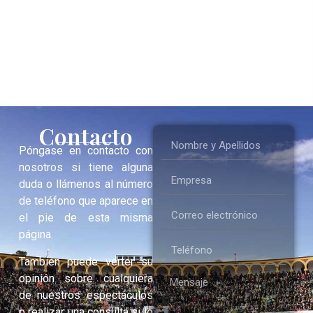
Contacto
Póngase en contacto con
nosotros si tiene alguna
duda o llámenos al número
de teléfono que aparece en
el pie de esta misma
página.
También puede verter su
opinión sobre cualquiera
de nuestros espectáculos
o realizar una consulta si lo