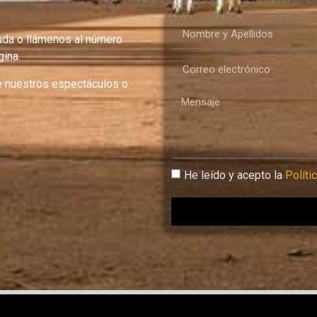
uda o llámenos al número
ina.
e nuestros espectáculos o
He leído y acepto la
Políti