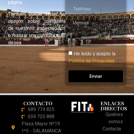
página.
También puede verter su
opinión sobre cualquiera
de nuestros espectáculos
o realizar una consulta si lo
desea.
He leído y acepto la
Política de Privacidad
Enviar
CONTACTO
ENLACES
DIRECTOS
689 774 825
Quiénes
659 720 888
somos
Plaza Mayor Nº19.
Contacta
1º3 - SALAMANCA