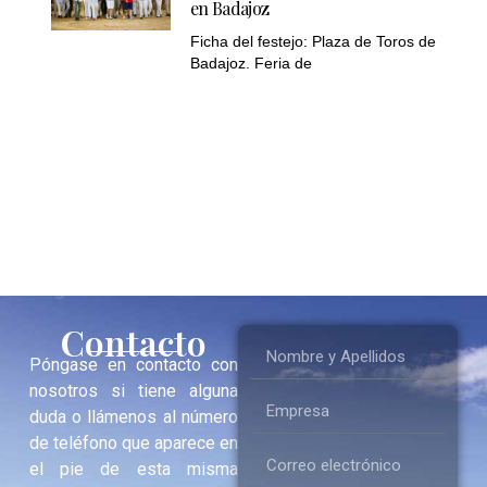
en Badajoz
Ficha del festejo: Plaza de Toros de
Badajoz. Feria de
Contacto
Póngase en contacto con
nosotros si tiene alguna
duda o llámenos al número
de teléfono que aparece en
el pie de esta misma