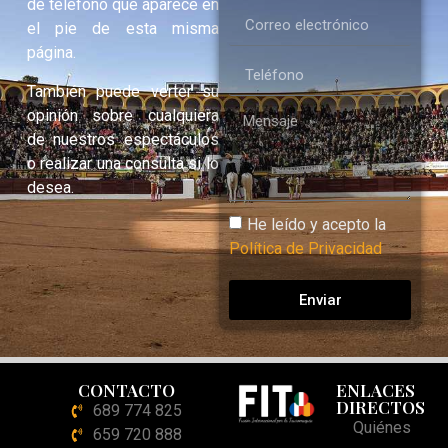
de teléfono que aparece en
el pie de esta misma
página.
También puede verter su
opinión sobre cualquiera
de nuestros espectáculos
o realizar una consulta si lo
desea.
He leído y acepto la
Política de Privacidad
Enviar
CONTACTO
ENLACES
DIRECTOS
689 774 825
Quiénes
659 720 888