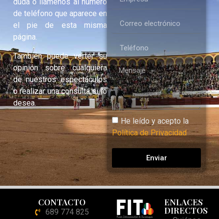
duda o llámenos al número
de teléfono que aparece en
el pie de esta misma
página.
También puede verter su
opinión sobre cualquiera
de nuestros espectáculos
o realizar una consulta si lo
desea.
He leído y acepto la
Política de Privacidad
Enviar
CONTACTO
ENLACES
DIRECTOS
689 774 825