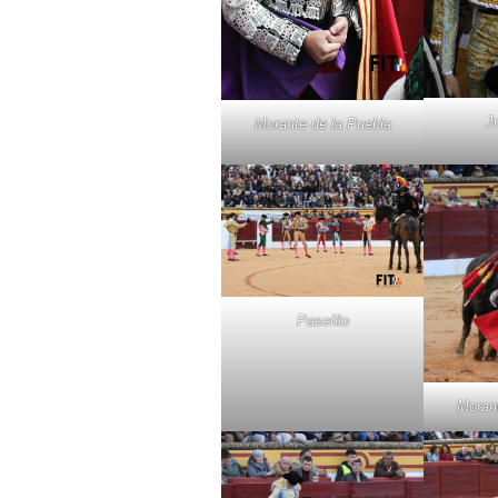
J
Morante de la Puebla
Paseíllo
Morant