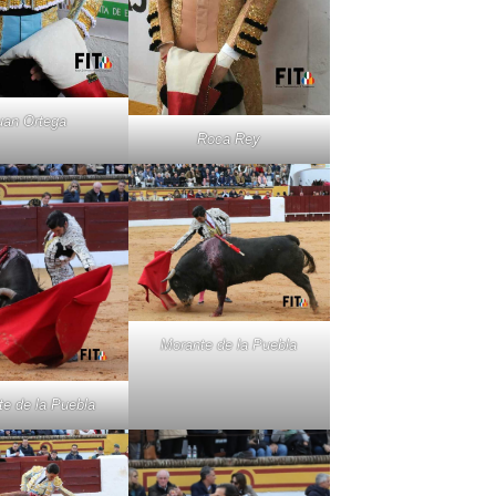
uan Ortega
Roca Rey
Morante de la Puebla
e de la Puebla