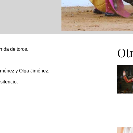
Otr
rrida de toros.
iménez y Olga Jiménez
.
 silencio.