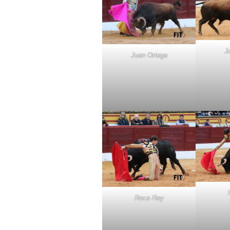
J
Juan Ortega
Roca Rey