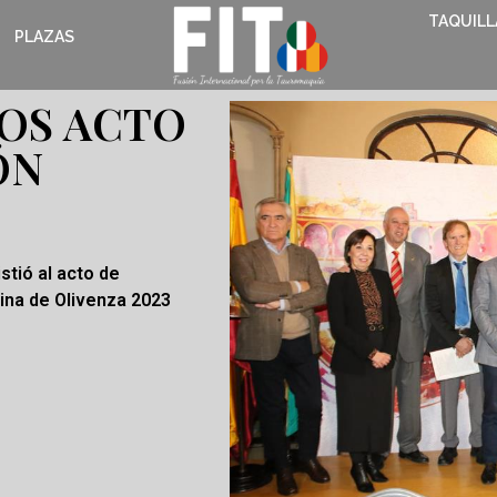
TAQUILL
PLAZAS
OS ACTO
ÓN
stió al acto de
rina de Olivenza 2023