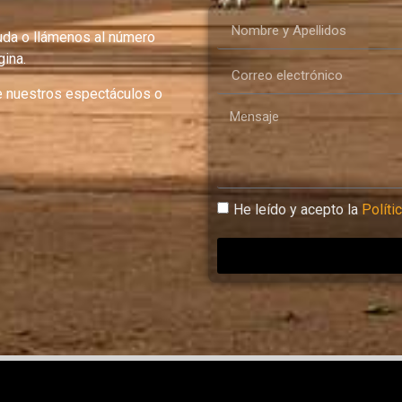
uda o llámenos al número
ina.
e nuestros espectáculos o
He leído y acepto la
Políti