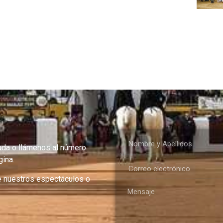
uda o llámenos al número
ina.
e nuestros espectáculos o