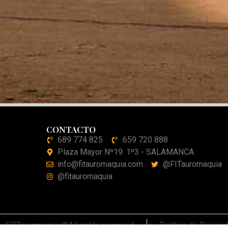
CONTACTO
689 774 825
659 720 888
Plaza Mayor Nº19. 1º3 - SALAMANCA
info@fitauromaquia.com
@FITauromaquia
@fitauromaquia
FITTauromaquia©All rights reserved
Política de Privaci