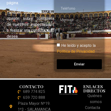
página.
También puede verter su
opinión sobre cualquiera
de nuestros espectáculos
o realizar una consulta si lo
desea.
He leído y acepto la
Política de Privacidad
Enviar
CONTACTO
ENLACES
DIRECTOS
689 774 825
Quiénes
659 720 888
somos
Plaza Mayor Nº19.
Contacta
1º3 - SALAMANCA