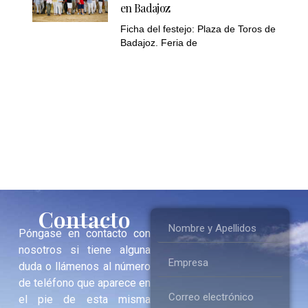
en Badajoz
Ficha del festejo: Plaza de Toros de
Badajoz. Feria de
Contacto
Póngase en contacto con
nosotros si tiene alguna
duda o llámenos al número
de teléfono que aparece en
el pie de esta misma