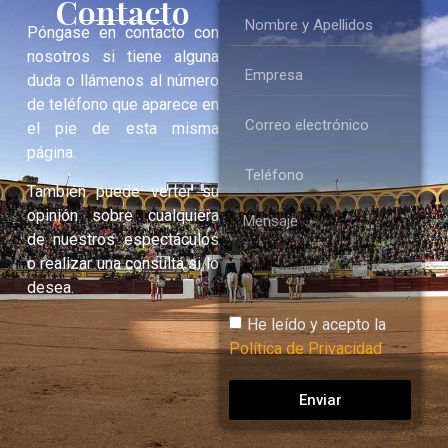
Contacto
Póngase en contacto con
nosotros si tiene alguna
duda o llámenos al número
de teléfono que aparece en
el pie de esta misma
página.
También puede verter su
opinión sobre cualquiera
de nuestros espectáculos
o realizar una consulta si lo
desea.
He leído y acepto la
Política de Privacidad
Enviar