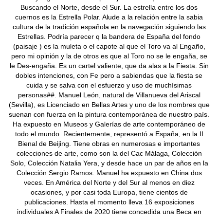
Buscando el Norte, desde el Sur. La estrella entre los dos
cuernos es la Estrella Polar. Alude a la relación entre la sabia
cultura de la tradición española en la navegación siguiendo las
Estrellas. Podría parecer q la bandera de España del fondo
(paisaje ) es la muleta o el capote al que el Toro va al Engaño,
pero mi opinión y la de otros es que al Toro no se le engaña, se
le Des-engaña. Es un cartel valiente, que da alas a la Fiesta. Sin
dobles intenciones, con Fe pero a sabiendas que la fiesta se
cuida y se salva con el esfuerzo y uso de muchísimas
personas##. Manuel León, natural de Villanueva del Ariscal
(Sevilla), es Licenciado en Bellas Artes y uno de los nombres que
suenan con fuerza en la pintura contemporánea de nuestro país.
Ha expuesto en Museos y Galerías de arte contemporáneo de
todo el mundo. Recientemente, representó a España, en la II
Bienal de Beijing. Tiene obras en numerosas e importantes
colecciones de arte, como son la del Cac Málaga, Colección
Solo, Colección Natalia Yera, y desde hace un par de años en la
Colección Sergio Ramos. Manuel ha expuesto en China dos
veces. En América del Norte y del Sur al menos en diez
ocasiones, y por casi toda Europa, tiene cientos de
publicaciones. Hasta el momento lleva 16 exposiciones
individuales A Finales de 2020 tiene concedida una Beca en