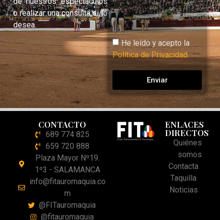
de nuestros espectáculos
o realizar una consulta si lo
desea.
He leído y acepto la
Política de Privacidad
Enviar
CONTACTO
ENLACES
DIRECTOS
689 774 825
Quiénes
659 720 888
somos
Plaza Mayor Nº19.
Contacta
1º3 - SALAMANCA
Taquilla
info@fitauromaquia.co
Noticias
m
@FITauromaquia
@fitauromaquia