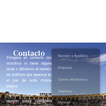
Contacto
Póngase en contacto con
nosotros si tiene alguna
duda o llámenos al número
de teléfono que aparece en
el pie de esta misma
página.
También puede verter su
opinión sobre cualquiera