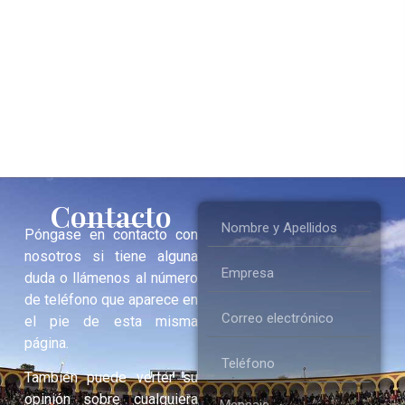
Contacto
Póngase en contacto con
nosotros si tiene alguna
duda o llámenos al número
de teléfono que aparece en
el pie de esta misma
página.
También puede verter su
opinión sobre cualquiera