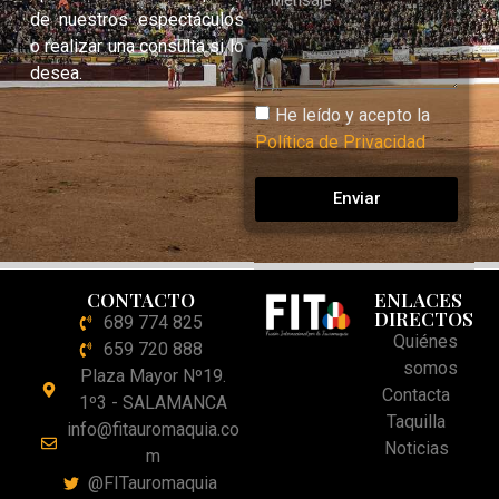
de nuestros espectáculos
o realizar una consulta si lo
desea.
He leído y acepto la
Política de Privacidad
Enviar
CONTACTO
ENLACES
DIRECTOS
689 774 825
Quiénes
659 720 888
somos
Plaza Mayor Nº19.
Contacta
1º3 - SALAMANCA
Taquilla
info@fitauromaquia.co
Noticias
m
@FITauromaquia